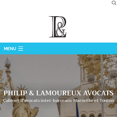
MENU
ACCUEIL
LE CABINET
DOMAINES DE COMPÉTENCES
HONORAIRES
PHILIP & LAMOUREUX AVOCATS
ACTUALITÉS
Cabinet d'avocats inter-barreaux Marseille et Toulon
CONTACT