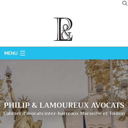
MENU
ACCUEIL
LE CABINET
DOMAINES DE COMPÉTENCES
HONORAIRES
PHILIP & LAMOUREUX AVOCATS
ACTUALITÉS
Cabinet d'avocats inter-barreaux Marseille et Toulon
CONTACT